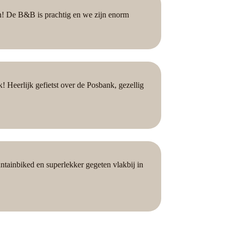
n! De B&B is prachtig en we zijn enorm
Heerlijk gefietst over de Posbank, gezellig
tainbiked en superlekker gegeten vlakbij in